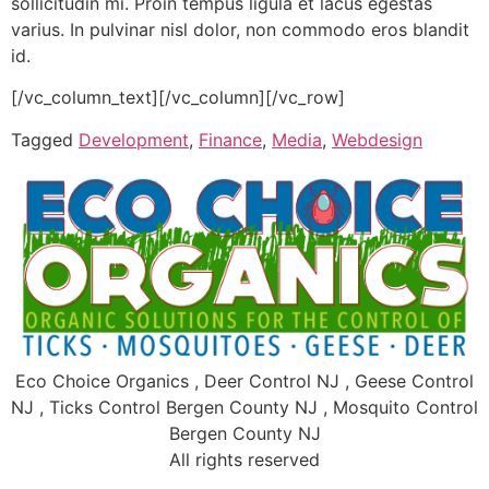
sollicitudin mi. Proin tempus ligula et lacus egestas
varius. In pulvinar nisl dolor, non commodo eros blandit
id.
[/vc_column_text][/vc_column][/vc_row]
Tagged
Development
,
Finance
,
Media
,
Webdesign
Eco Choice Organics , Deer Control NJ , Geese Control
NJ , Ticks Control Bergen County NJ , Mosquito Control
Bergen County NJ
All rights reserved